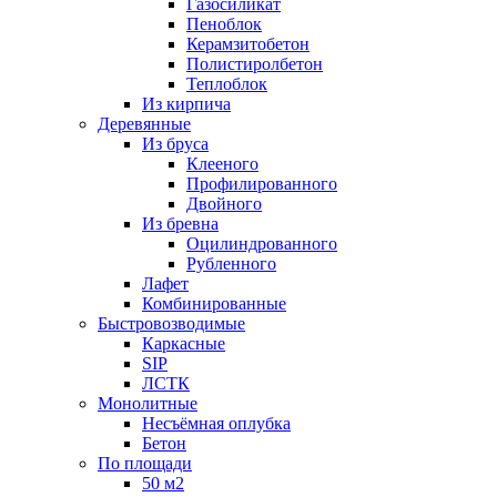
Газосиликат
Пеноблок
Керамзитобетон
Полистиролбетон
Теплоблок
Из кирпича
Деревянные
Из бруса
Клееного
Профилированного
Двойного
Из бревна
Оцилиндрованного
Рубленного
Лафет
Комбинированные
Быстровозводимые
Каркасные
SIP
ЛСТК
Монолитные
Несъёмная оплубка
Бетон
По площади
50 м2