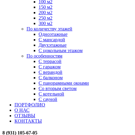
100 м2
150 м2
200 м2
250 м2
300 м2
По количеству этажей
Одноэтажные
С мансардой
Двухэтажные
С цокольным этажом
По особенностям
С террасой
С гаражом
С верандой
С балконом
С панорамными окнами
Со вторым светом
С котельной
С сауной
ПОРТФОЛИО
О НАС
ОТЗЫВЫ
КОНТАКТЫ
8 (931) 105-67-05