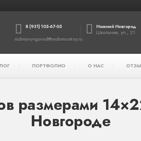
8 (931) 105-67-05
Нижний Новгород
Школьная, ул., 21
nizhniynovgorod@nndomostroy.ru
ЛОГ
ПОРТФОЛИО
О НАС
ОТЗЫ
ов размерами 14×2
Новгороде