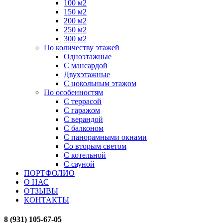
100 м2
150 м2
200 м2
250 м2
300 м2
По количеству этажей
Одноэтажные
С мансардой
Двухэтажные
С цокольным этажом
По особенностям
С террасой
С гаражом
С верандой
С балконом
С панорамными окнами
Со вторым светом
С котельной
С сауной
ПОРТФОЛИО
О НАС
ОТЗЫВЫ
КОНТАКТЫ
8 (931) 105-67-05