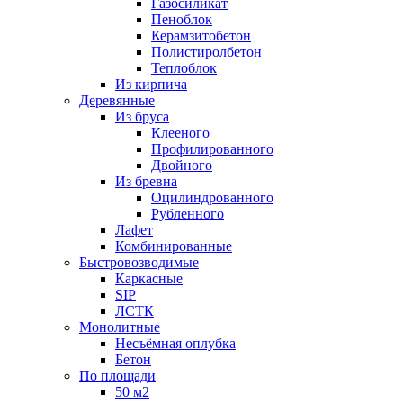
Газосиликат
Пеноблок
Керамзитобетон
Полистиролбетон
Теплоблок
Из кирпича
Деревянные
Из бруса
Клееного
Профилированного
Двойного
Из бревна
Оцилиндрованного
Рубленного
Лафет
Комбинированные
Быстровозводимые
Каркасные
SIP
ЛСТК
Монолитные
Несъёмная оплубка
Бетон
По площади
50 м2