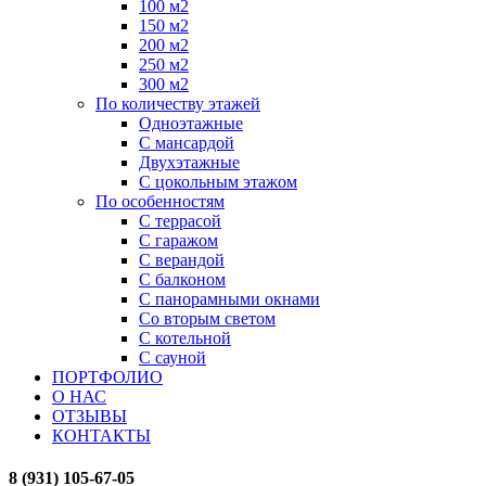
100 м2
150 м2
200 м2
250 м2
300 м2
По количеству этажей
Одноэтажные
С мансардой
Двухэтажные
С цокольным этажом
По особенностям
С террасой
С гаражом
С верандой
С балконом
С панорамными окнами
Со вторым светом
С котельной
С сауной
ПОРТФОЛИО
О НАС
ОТЗЫВЫ
КОНТАКТЫ
8 (931) 105-67-05