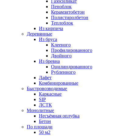
Газосиликат
Пеноблок
Керамзитобетон
Полистиролбетон
Теплоблок
Из кирпича
Деревянные
Из бруса
Клееного
Профилированного
Двойного
Из бревна
Оцилиндрованного
Рубленного
Лафет
Комбинированные
Быстровозводимые
Каркасные
SIP
ЛСТК
Монолитные
Несъёмная оплубка
Бетон
По площади
50 м2