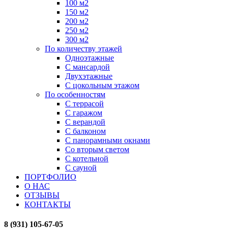
100 м2
150 м2
200 м2
250 м2
300 м2
По количеству этажей
Одноэтажные
С мансардой
Двухэтажные
С цокольным этажом
По особенностям
С террасой
С гаражом
С верандой
С балконом
С панорамными окнами
Со вторым светом
С котельной
С сауной
ПОРТФОЛИО
О НАС
ОТЗЫВЫ
КОНТАКТЫ
8 (931) 105-67-05