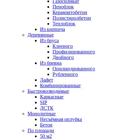
Газосиликат
Пеноблок
Керамзитобетон
Полистиролбетон
Теплоблок
Из кирпича
Деревянные
Из бруса
Клееного
Профилированного
Двойного
Из бревна
Оцилиндрованного
Рубленного
Лафет
Комбинированные
Быстровозводимые
Каркасные
SIP
ЛСТК
Монолитные
Несъёмная оплубка
Бетон
По площади
50 м2