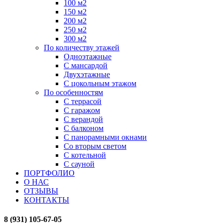
100 м2
150 м2
200 м2
250 м2
300 м2
По количеству этажей
Одноэтажные
С мансардой
Двухэтажные
С цокольным этажом
По особенностям
С террасой
С гаражом
С верандой
С балконом
С панорамными окнами
Со вторым светом
С котельной
С сауной
ПОРТФОЛИО
О НАС
ОТЗЫВЫ
КОНТАКТЫ
8 (931) 105-67-05