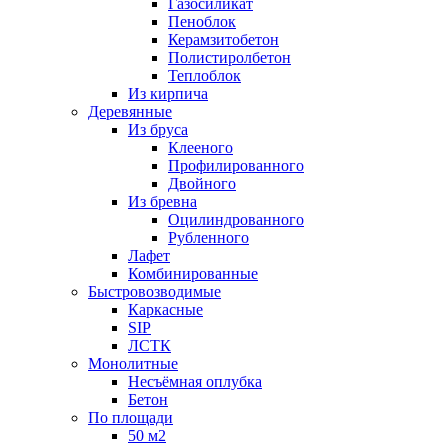
Газосиликат
Пеноблок
Керамзитобетон
Полистиролбетон
Теплоблок
Из кирпича
Деревянные
Из бруса
Клееного
Профилированного
Двойного
Из бревна
Оцилиндрованного
Рубленного
Лафет
Комбинированные
Быстровозводимые
Каркасные
SIP
ЛСТК
Монолитные
Несъёмная оплубка
Бетон
По площади
50 м2