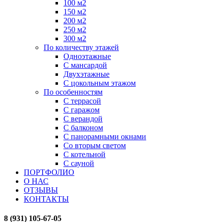
100 м2
150 м2
200 м2
250 м2
300 м2
По количеству этажей
Одноэтажные
С мансардой
Двухэтажные
С цокольным этажом
По особенностям
С террасой
С гаражом
С верандой
С балконом
С панорамными окнами
Со вторым светом
С котельной
С сауной
ПОРТФОЛИО
О НАС
ОТЗЫВЫ
КОНТАКТЫ
8 (931) 105-67-05