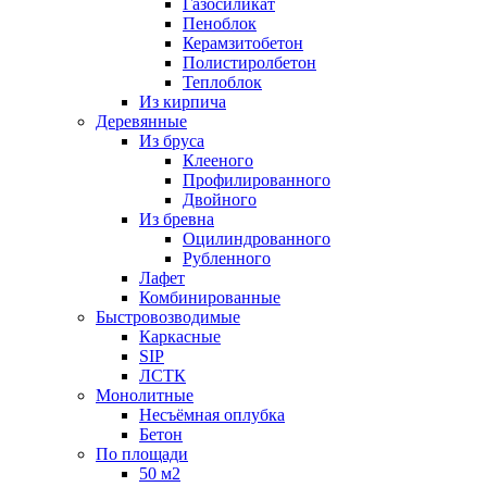
Газосиликат
Пеноблок
Керамзитобетон
Полистиролбетон
Теплоблок
Из кирпича
Деревянные
Из бруса
Клееного
Профилированного
Двойного
Из бревна
Оцилиндрованного
Рубленного
Лафет
Комбинированные
Быстровозводимые
Каркасные
SIP
ЛСТК
Монолитные
Несъёмная оплубка
Бетон
По площади
50 м2