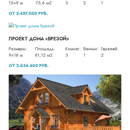
15×9 м
75,6 м2
3
2
1
ОТ 2.457.000 РУБ.
ПРОЕКТ ДОМА «БРЕЗОЙ»
Размеры:
Площадь:
Комнат:
Ванных:
Гаражей:
9×18 м
81,12 м2
3
1
2
ОТ 2.636.400 РУБ.