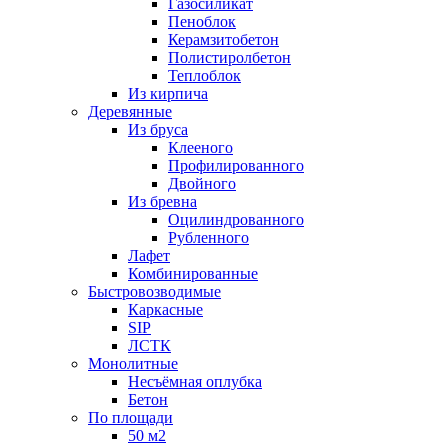
Газосиликат
Пеноблок
Керамзитобетон
Полистиролбетон
Теплоблок
Из кирпича
Деревянные
Из бруса
Клееного
Профилированного
Двойного
Из бревна
Оцилиндрованного
Рубленного
Лафет
Комбинированные
Быстровозводимые
Каркасные
SIP
ЛСТК
Монолитные
Несъёмная оплубка
Бетон
По площади
50 м2