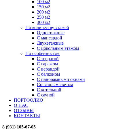
100 м2
150 м2
200 м2
250 м2
300 м2
По количеству этажей
Одноэтажные
С мансардой
Двухэтажные
С цокольным этажом
По особенностям
С террасой
С гаражом
С верандой
С балконом
С панорамными окнами
Со вторым светом
С котельной
С сауной
ПОРТФОЛИО
О НАС
ОТЗЫВЫ
КОНТАКТЫ
8 (931) 105-67-05