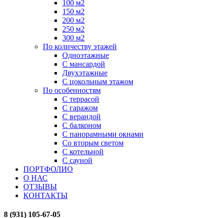
100 м2
150 м2
200 м2
250 м2
300 м2
По количеству этажей
Одноэтажные
С мансардой
Двухэтажные
С цокольным этажом
По особенностям
С террасой
С гаражом
С верандой
С балконом
С панорамными окнами
Со вторым светом
С котельной
С сауной
ПОРТФОЛИО
О НАС
ОТЗЫВЫ
КОНТАКТЫ
8 (931) 105-67-05