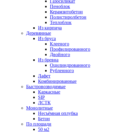
Газосиликат
Пеноблок
Керамзитобетон
Полистиролбетон
Теплоблок
Из кирпича
Деревянные
Из бруса
Клееного
Профилированного
Двойного
Из бревна
Оцилиндрованного
Рубленного
Лафет
Комбинированные
Быстровозводимые
Каркасные
SIP
ЛСТК
Монолитные
Несъёмная оплубка
Бетон
По площади
50 м2