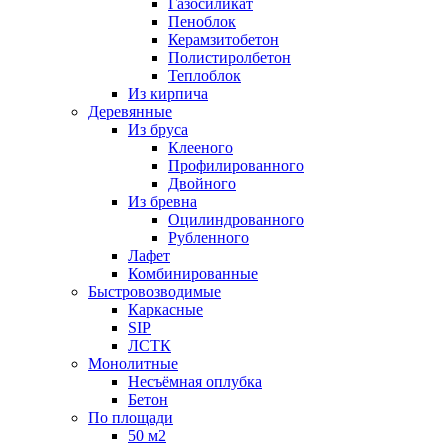
Газосиликат
Пеноблок
Керамзитобетон
Полистиролбетон
Теплоблок
Из кирпича
Деревянные
Из бруса
Клееного
Профилированного
Двойного
Из бревна
Оцилиндрованного
Рубленного
Лафет
Комбинированные
Быстровозводимые
Каркасные
SIP
ЛСТК
Монолитные
Несъёмная оплубка
Бетон
По площади
50 м2