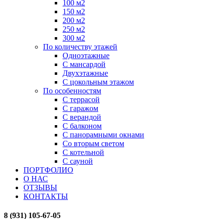
100 м2
150 м2
200 м2
250 м2
300 м2
По количеству этажей
Одноэтажные
С мансардой
Двухэтажные
С цокольным этажом
По особенностям
С террасой
С гаражом
С верандой
С балконом
С панорамными окнами
Со вторым светом
С котельной
С сауной
ПОРТФОЛИО
О НАС
ОТЗЫВЫ
КОНТАКТЫ
8 (931) 105-67-05