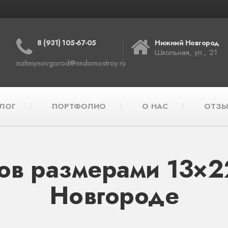
8 (931) 105-67-05
Нижний Новгород
Школьная, ул., 21
nizhniynovgorod@nndomostroy.ru
ЛОГ
ПОРТФОЛИО
О НАС
ОТЗЫ
ов размерами 13×2
Новгороде