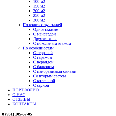
100 м2
150 м2
200 м2
250 м2
300 м2
По количеству этажей
Одноэтажные
С мансардой
Двухэтажные
С цокольным этажом
По особенностям
С террасой
С гаражом
С верандой
С балконом
С панорамными окнами
Со вторым светом
С котельной
С сауной
ПОРТФОЛИО
О НАС
ОТЗЫВЫ
КОНТАКТЫ
8 (931) 105-67-05