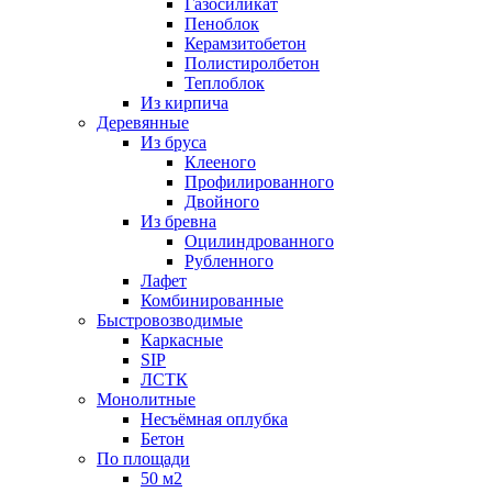
Газосиликат
Пеноблок
Керамзитобетон
Полистиролбетон
Теплоблок
Из кирпича
Деревянные
Из бруса
Клееного
Профилированного
Двойного
Из бревна
Оцилиндрованного
Рубленного
Лафет
Комбинированные
Быстровозводимые
Каркасные
SIP
ЛСТК
Монолитные
Несъёмная оплубка
Бетон
По площади
50 м2