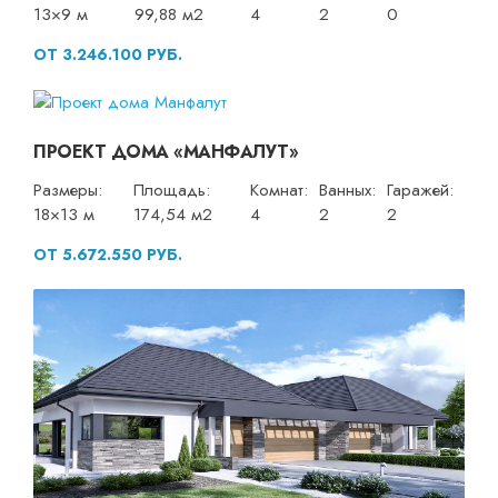
13×9 м
99,88 м2
4
2
0
ОТ 3.246.100 РУБ.
ПРОЕКТ ДОМА «МАНФАЛУТ»
Размеры:
Площадь:
Комнат:
Ванных:
Гаражей:
18×13 м
174,54 м2
4
2
2
ОТ 5.672.550 РУБ.