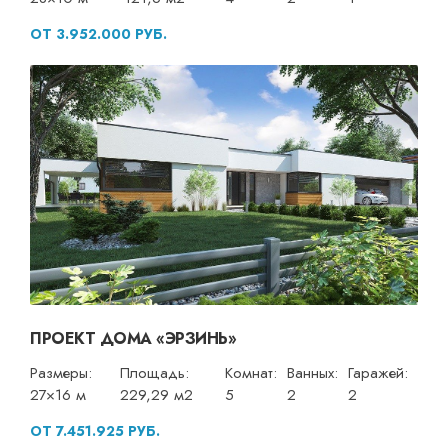
ОТ 3.952.000 РУБ.
ПРОЕКТ ДОМА «ЭРЗИНЬ»
Размеры:
Площадь:
Комнат:
Ванных:
Гаражей:
27×16 м
229,29 м2
5
2
2
ОТ 7.451.925 РУБ.