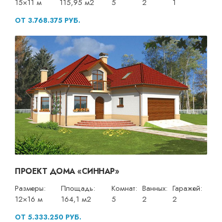
15×11 м
115,95 м2
5
2
1
ОТ 3.768.375 РУБ.
ПРОЕКТ ДОМА «СИННАР»
Размеры:
Площадь:
Комнат:
Ванных:
Гаражей:
12×16 м
164,1 м2
5
2
2
ОТ 5.333.250 РУБ.