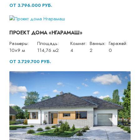
ОТ 3.796.000 РУБ.
ПРОЕКТ ДОМА «НГАРАМАШ»
Размеры:
Площадь:
Комнат:
Ванных:
Гаражей:
10×9 м
114,76 м2
4
2
0
ОТ 3.729.700 РУБ.