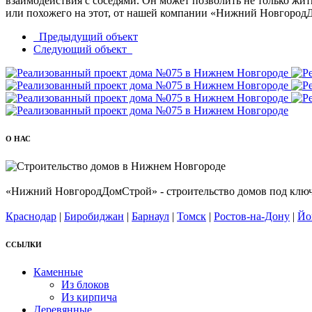
взаимодействия с соседями. Он может позволить не только жит
или похожего на этот, от нашей компании «Нижний Новгород
Предыдущий объект
Следующий объект
О НАС
«Нижний НовгородДомСтрой» - строительство домов под ключ 
Краснодар
|
Биробиджан
|
Барнаул
|
Томск
|
Ростов-на-Дону
|
Йо
ССЫЛКИ
Каменные
Из блоков
Из кирпича
Деревянные