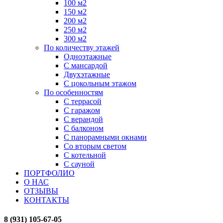
100 м2
150 м2
200 м2
250 м2
300 м2
По количеству этажей
Одноэтажные
С мансардой
Двухэтажные
С цокольным этажом
По особенностям
С террасой
С гаражом
С верандой
С балконом
С панорамными окнами
Со вторым светом
С котельной
С сауной
ПОРТФОЛИО
О НАС
ОТЗЫВЫ
КОНТАКТЫ
8 (931) 105-67-05