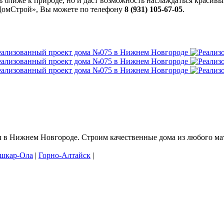
ь ближе к природе, но и даст возможность наслаждаться красивы
ДомСтрой», Вы можете по телефону
8 (931) 105-67-05
.
в Нижнем Новгороде. Строим качественные дома из любого мате
шкар-Ола
|
Горно-Алтайск
|