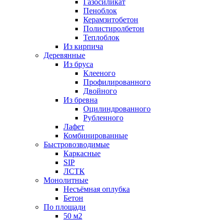
Газосиликат
Пеноблок
Керамзитобетон
Полистиролбетон
Теплоблок
Из кирпича
Деревянные
Из бруса
Клееного
Профилированного
Двойного
Из бревна
Оцилиндрованного
Рубленного
Лафет
Комбинированные
Быстровозводимые
Каркасные
SIP
ЛСТК
Монолитные
Несъёмная оплубка
Бетон
По площади
50 м2