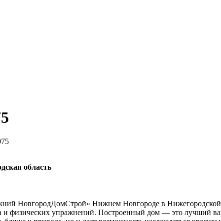
75
075
дская область
ий НовгородДомСтрой» Нижнем Новгороде в Нижегородской обла
рта и физических упражнений. Построенный дом — это лучший в